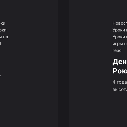
оки
Новос
оки
Уроки 
ы на
Уроки 
d
игры н
read
Ден
Рок
о
4 год
высота