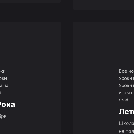
оки
Все н
оки
Уроки 
ы на
Уроки 
d
игры н
read
Рока
Лет
бря
Школа
не то