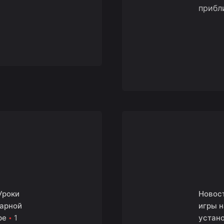
прибл
Уроки
Новос
дарной
игры н
ре
1
устан