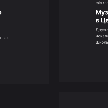
min re
о
Муз
в Ц
Друзь
искал
ы так
Школы 