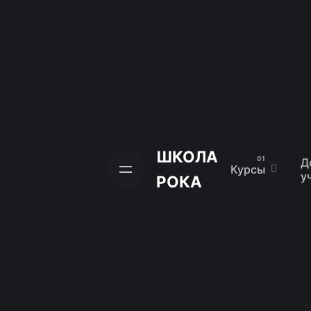
Skip
to
content
ШКОЛА
Д
Курсы
у
РОКА