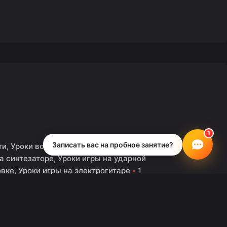
Записать вас на пробное занятие?
ти
Уроки вокала
Уроки гитары
Уроки
а синтезаторе
Уроки игры на ударной
овке
Уроки игры на электрогитаре
1
ad
няя Акция в Школе
а! (уроки гитары,