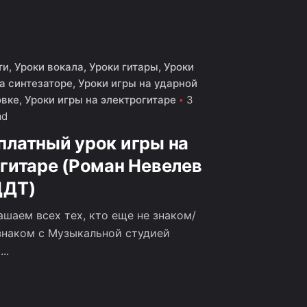
ти
Уроки вокала
Уроки гитары
Уроки
а синтезаторе
Уроки игры на ударной
овке
Уроки игры на электрогитаре
3
ad
платный урок игры на
 гитаре (Роман Невелев
ДДТ)
ашаем всех тех, кто еще не знаком/
знаком с Музыкальной студией
..