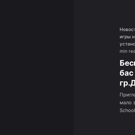
Новос
игры н
устан
min re
Бес
бас
гр.
Пригл
мало 
School.