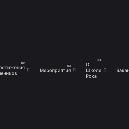
О
остижения
Мероприятия
Школе
Вака
чеников
Рока