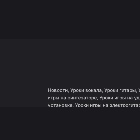
Новости
Уроки вокала
Уроки гитары
игры на синтезаторе
Уроки игры на у
установке
Уроки игры на электрогита
min read
Бесплатный урок игры
гитаре (Слава Кочарин