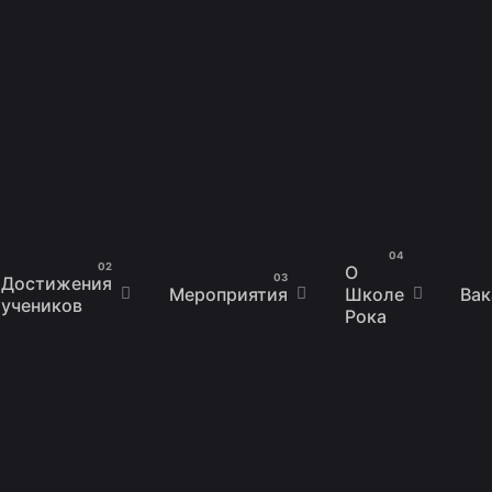
О
Достижения
Мероприятия
Школе
Вак
учеников
Рока