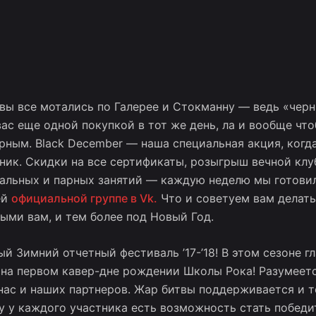
вы все мотались по Галерее и Стокманну — ведь «черн
вас еще одной покупкой в тот же день, ла и вообще чт
рным. Black December — наша специальная акция, ког
ник. Скидки на все сертификаты, розыгрыш вечной клу
альных и парных занятий — каждую неделю мы готовили
ей
официальной группе в Vk.
Что и советуем вам делать
ыми вам, и тем более под Новый Год.
й Зимний отчетный фестиваль ’17-’18! В этом сезоне 
на первом кавер-дне рождении Школы Рока! Разумеетс
ас и наших партнеров. Жар битвы поддерживается и те
му у каждого участника есть возможность стать побед