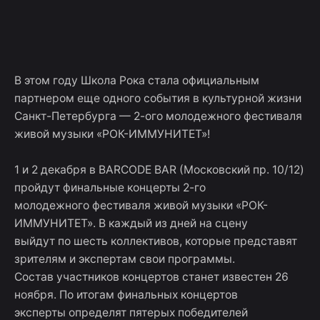
Skip
ШКОЛА
to
Достижения
Курсы
Меропри
учеников
content
РОКА
В этом году Школа Рока стала официальным
партнером еще одного события в культурной жизни
Санкт-Петербурга — 2-ого молодежного фестиваля
живой музыки «РОК-ИММУНИТЕТ»!
1 и 2 декабря в BARCODE BAR (Московский пр. 10/12)
пройдут финальные концерты 2-го
молодежного фестиваля живой музыки «РОК-
ИММУНИТЕТ». В каждый из дней на сцену
выйдут по шесть коллективов, которые представят
зрителям и экспертам свои программы.
Состав участников концертов станет известен 26
ноября. По итогам финальных концертов
эксперты определят пятерых победителей