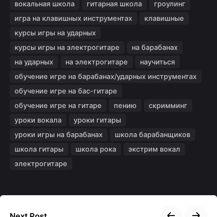
вокальная школа
гитарная школа
гроулинг
игра на клавишных инструментах
клавишные
курсы игры на ударных
курсы игры на электрогитаре
на барабанах
на ударных
на электрогитаре
научиться
обучение игре на барабанах/ударных инструментах
обучение игре на бас-гитаре
обучение игре на гитаре
пению
скримминг
уроки вокала
уроки гитары
уроки игры на барабанах
школа барабанщиков
школа гитары
школа рока
экстрим вокал
электрогитаре
Next Post