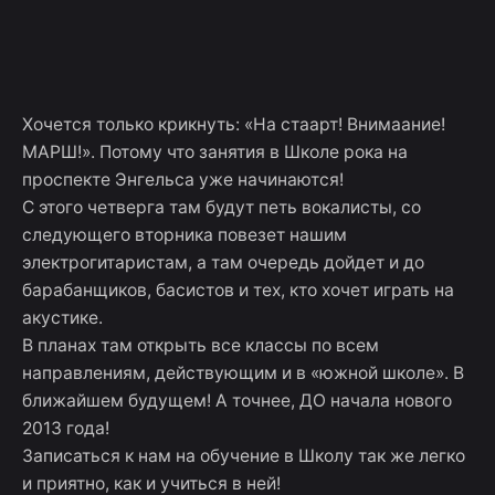
Skip
ШКОЛА
to
Достижения
Курсы
Меропри
учеников
content
РОКА
Хочется только крикнуть: «На стаарт! Внимаание!
МАРШ!». Потому что занятия в Школе рока на
проспекте Энгельса уже начинаются!
С этого четверга там будут петь вокалисты, со
следующего вторника повезет нашим
электрогитаристам, а там очередь дойдет и до
барабанщиков, басистов и тех, кто хочет играть на
акустике.
В планах там открыть все классы по всем
направлениям, действующим и в «южной школе». В
ближайшем будущем! А точнее, ДО начала нового
2013 года!
Записаться к нам на обучение в Школу так же легко
и приятно, как и учиться в ней!