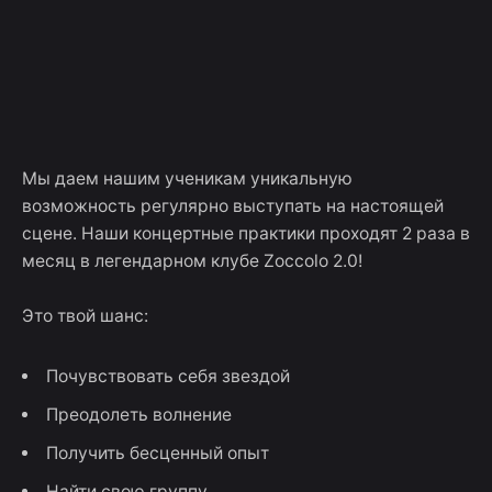
Skip
ШКОЛА
to
Достижения
Курсы
Меропри
учеников
content
РОКА
Мы даем нашим ученикам уникальную
возможность регулярно выступать на настоящей
сцене. Наши концертные практики проходят 2 раза в
месяц в легендарном клубе Zoccolo 2.0!
Это твой шанс:
Почувствовать себя звездой
Преодолеть волнение
Получить бесценный опыт
Найти свою группу