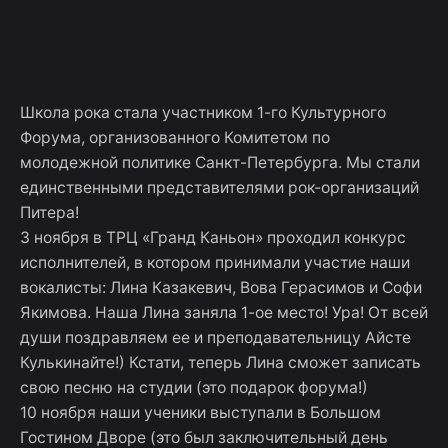
Skip
ШКОЛА
to
Достижения
Курсы
Меропри
учеников
content
РОКА
Школа рока стала участником 1-го Культурного
Форума, организованного Комитетом по
молодежной политике Санкт-Петербурга. Мы стали
единственными представителями рок-организаций
Питера!
3 ноября в ТРЦ «Гранд Каньон» проходил конкурс
исполнителей, в котором принимали участие наши
вокалисты: Лина Казакевич, Вова Герасимов и Софи
Якимова. Наша Лина заняла 1-ое место! Ура! От всей
души поздравляем ее и преподавательницу Айсте
Кулькинайте!) Кстати, теперь Лина сможет записать
свою песню на студии (это подарок форума!)
10 ноября наши ученики выступали в Большом
Гостином Дворе (это был заключительный день