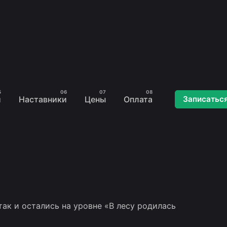
и
Наставники
Цены
Оплата
Записатьс
так и остались на уровне «В лесу родилась