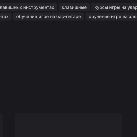
клавишных инструментах
клавишные
курсы игры на уда
нтах
обучение игре на бас-гитаре
обучение игре на эл