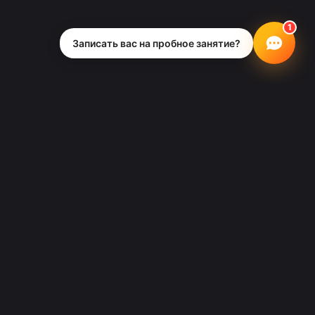
Записать вас на пробное занятие?
Вакансии
Купить подарочный сертификат
нах
Оплатить занятие
аре
Новости Школы Рока
торе
Записаться на пробное занятие