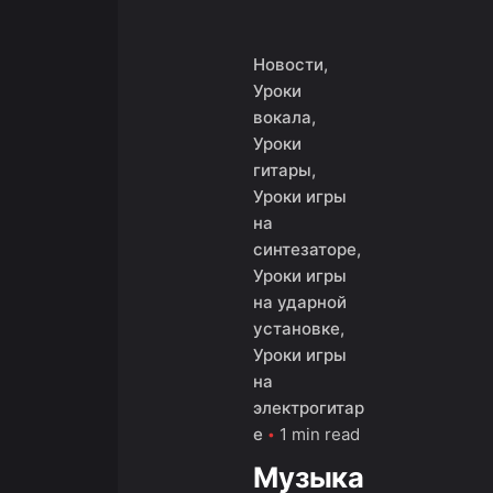
Новости
Уроки
вокала
Уроки
гитары
Уроки игры
на
синтезаторе
Уроки игры
на ударной
установке
Уроки игры
на
электрогитар
е
1 min read
Музыка