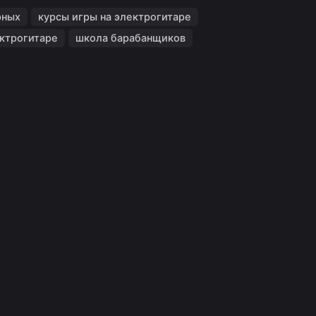
рных
курсы игры на электрогитаре
ектрогитаре
школа барабанщиков