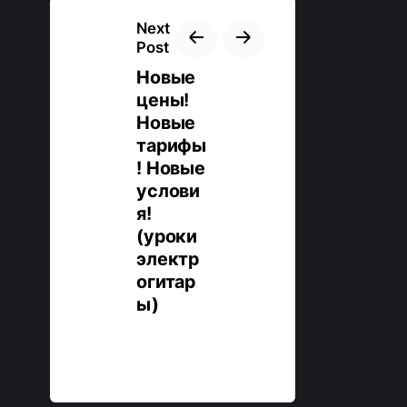
Next
Post
Новые
цены!
Новые
тарифы
! Новые
услови
я!
(уроки
электр
огитар
ы)