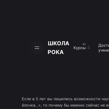
Skip
to
content
ШКОЛА
Дост
Курсы
учен
РОКА
Если в 5 лет вы лишились возможности науч
ёлочка…», то почему бы именно сейчас не в