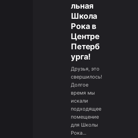
льная
Школа
Рока в
Центре
Петерб
урга!
Друзья, это
свершилось!
Долгое
время мы
искали
подходящее
помещение
для Школы
Рока...